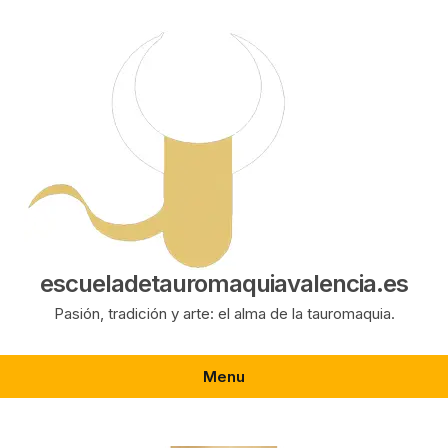
Saltar
al
contenido
escueladetauromaquiavalencia.es
Pasión, tradición y arte: el alma de la tauromaquia.
Menu