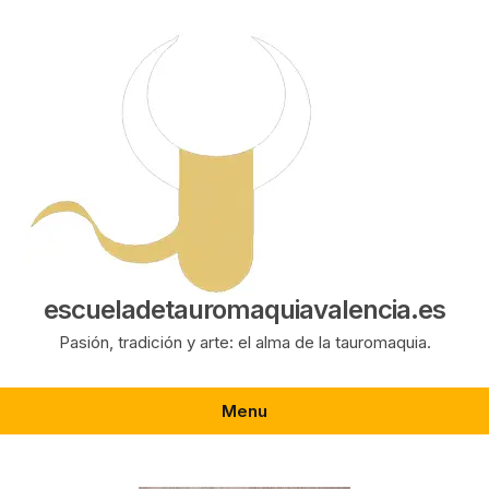
Saltar
al
contenido
escueladetauromaquiavalencia.es
Pasión, tradición y arte: el alma de la tauromaquia.
Menu