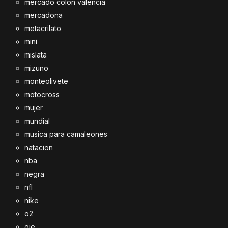
mercado colon valencia
mercadona
metacrilato
mini
mislata
mizuno
monteolivete
motocross
mujer
mundial
musica para camaleones
natacion
nba
negra
nfl
nike
o2
oie