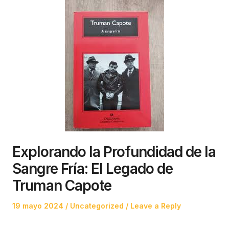
Explorando la Profundidad de la
Sangre Fría: El Legado de
Truman Capote
Posted
Posted
19 mayo 2024
Uncategorized
Leave a Reply
on
in