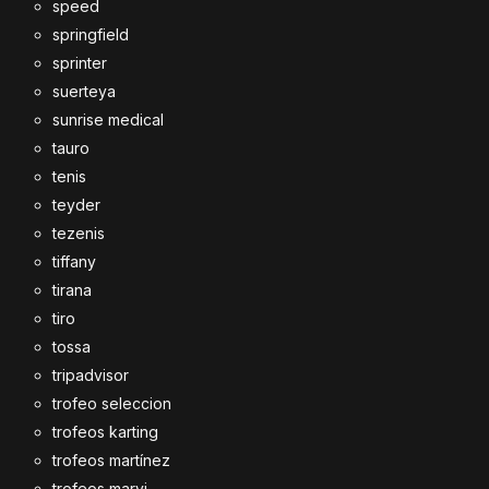
speed
springfield
sprinter
suerteya
sunrise medical
tauro
tenis
teyder
tezenis
tiffany
tirana
tiro
tossa
tripadvisor
trofeo seleccion
trofeos karting
trofeos martínez
trofeos marvi