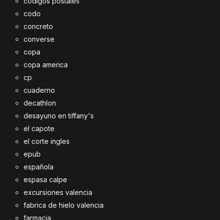
codigos postales
codo
concreto
converse
copa
copa america
cp
cuaderno
decathlon
desayuno en tiffany's
el capote
el corte ingles
epub
española
espasa calpe
excursiones valencia
fabrica de hielo valencia
farmacia