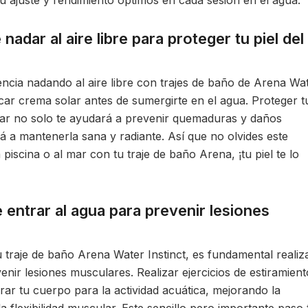
 ajuste y rendimiento óptimos en cada sesión en el agua.
nadar al aire libre para proteger tu piel del
encia nadando al aire libre con trajes de baño de Arena Wa
icar crema solar antes de sumergirte en el agua. Proteger t
olar no solo te ayudará a prevenir quemaduras y daños
á a mantenerla sana y radiante. Así que no olvides este
 piscina o al mar con tu traje de baño Arena, ¡tu piel te lo
entrar al agua para prevenir lesiones
 traje de baño Arena Water Instinct, es fundamental realiz
ir lesiones musculares. Realizar ejercicios de estiramient
rar tu cuerpo para la actividad acuática, mejorando la