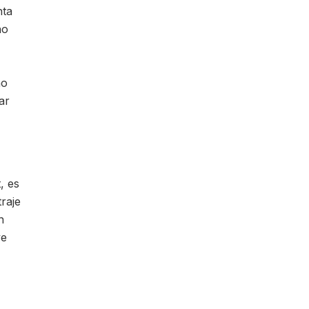
nta
ño
ño
ar
, es
raje
n
ve