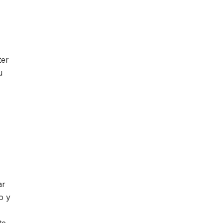
ter
u
ar
o y