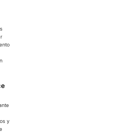
as
er
iento
n
ce
ante
dos y
e