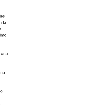
les
n la
r
ximo
n una
ena
lo
.