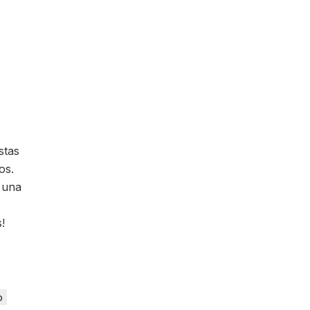
stas
os.
 una
!
o