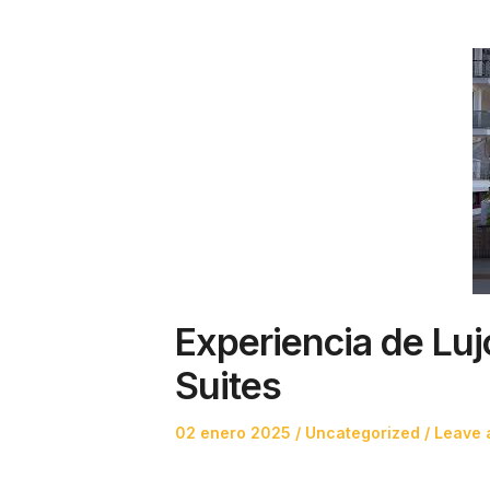
Experiencia de Luj
Suites
Posted
Posted
02 enero 2025
Uncategorized
Leave 
on
in