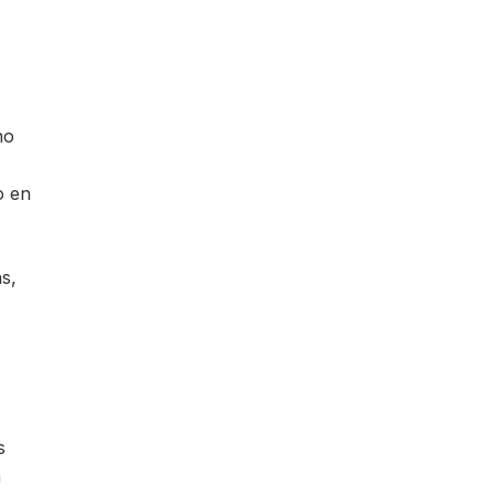
no
o en
s,
s
a