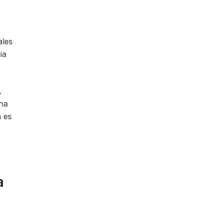
ales
ia
.
ena
m es
a