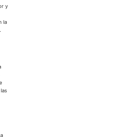
or y
 la
.
a
s
e
 las
.
 a