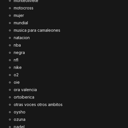
monteolivete
motocross
mujer
mundial
musica para camaleones
natacion
nba
negra
nfl
nike
o2
oie
ora valencia
ortoiberica
otras voces otros ambitos
oysho
ozuna
padel