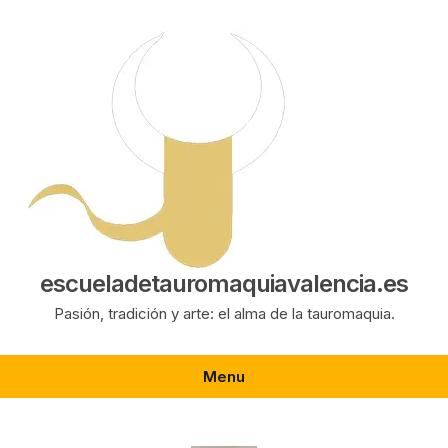
Saltar
al
contenido
escueladetauromaquiavalencia.es
Pasión, tradición y arte: el alma de la tauromaquia.
Menu