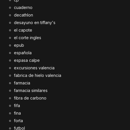
cuaderno
decathlon
desayuno en tiffany's
el capote
el corte ingles
epub
española
espasa calpe
excursiones valencia
fabrica de hielo valencia
farmacia
farmacia similares
fibra de carbono
fifa
fina
forta
futbol