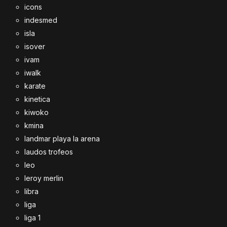
icons
indesmed
isla
isover
ivam
iwalk
karate
kinetica
kiwoko
kmina
landmar playa la arena
laudos trofeos
leo
leroy merlin
libra
liga
liga 1