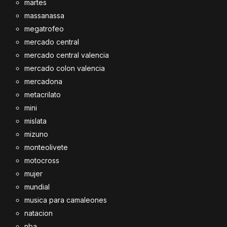
martes
massanassa
megatrofeo
mercado central
mercado central valencia
mercado colon valencia
mercadona
metacrilato
mini
mislata
mizuno
monteolivete
motocross
mujer
mundial
musica para camaleones
natacion
nba