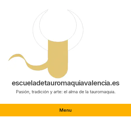
Saltar
al
contenido
escueladetauromaquiavalencia.es
Pasión, tradición y arte: el alma de la tauromaquia.
Menu