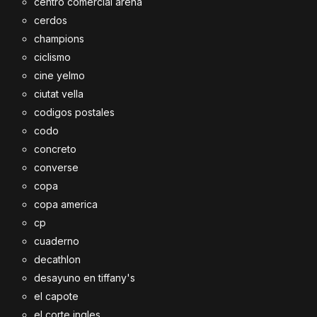
centro comercial arena
cerdos
champions
ciclismo
cine yelmo
ciutat vella
codigos postales
codo
concreto
converse
copa
copa america
cp
cuaderno
decathlon
desayuno en tiffany's
el capote
el corte ingles