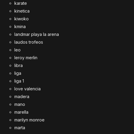
karate
kinetica
kiwoko
kmina
landmar playa la arena
laudos trofeos
leo
leroy merlin
libra
liga
liga 1
love valencia
madera
mano
marella
marilyn monroe
marta