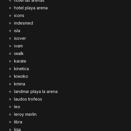
hotel las arenas
hotel playa arena
icons
indesmed
isla
isover
ivam
iwalk
karate
kinetica
kiwoko
kmina
landmar playa la arena
laudos trofeos
leo
leroy merlin
libra
liga