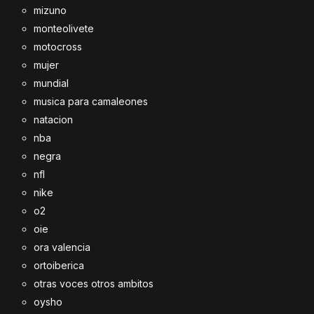
mizuno
monteolivete
motocross
mujer
mundial
musica para camaleones
natacion
nba
negra
nfl
nike
o2
oie
ora valencia
ortoiberica
otras voces otros ambitos
oysho