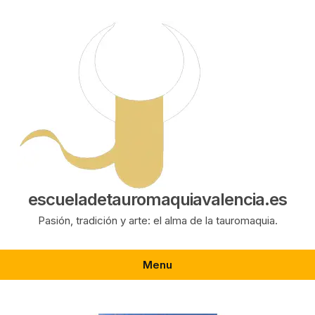
Saltar
al
contenido
escueladetauromaquiavalencia.es
Pasión, tradición y arte: el alma de la tauromaquia.
Menu