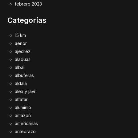
febrero 2023
Categorías
15 km
aenor
ajedrez
alaquas
albal
albuferas
aldaia
alex y javi
alfafar
aluminio
amazon
americanas
antebrazo