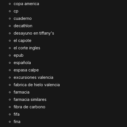
copa america
cp
cuaderno
decathlon
desayuno en tiffany's
el capote
el corte ingles
epub
española
espasa calpe
excursiones valencia
fabrica de hielo valencia
farmacia
farmacia similares
fibra de carbono
fifa
fina