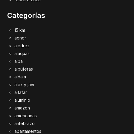
Categorías
15 km
aenor
ajedrez
alaquas
albal
albuferas
aldaia
alex y javi
alfafar
aluminio
amazon
americanas
antebrazo
apartamentos