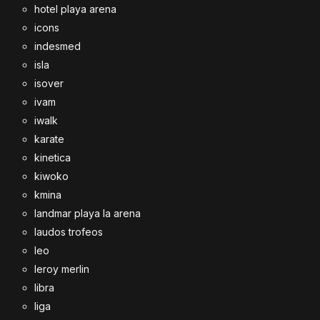
hotel playa arena
icons
indesmed
isla
isover
ivam
iwalk
karate
kinetica
kiwoko
kmina
landmar playa la arena
laudos trofeos
leo
leroy merlin
libra
liga