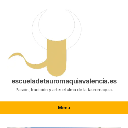
Saltar
al
contenido
escueladetauromaquiavalencia.es
Pasión, tradición y arte: el alma de la tauromaquia.
Menu