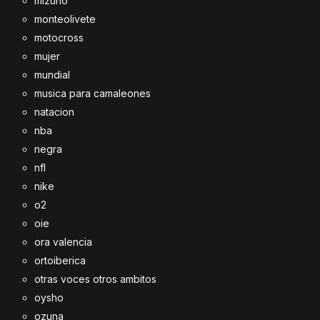
mizuno
monteolivete
motocross
mujer
mundial
musica para camaleones
natacion
nba
negra
nfl
nike
o2
oie
ora valencia
ortoiberica
otras voces otros ambitos
oysho
ozuna