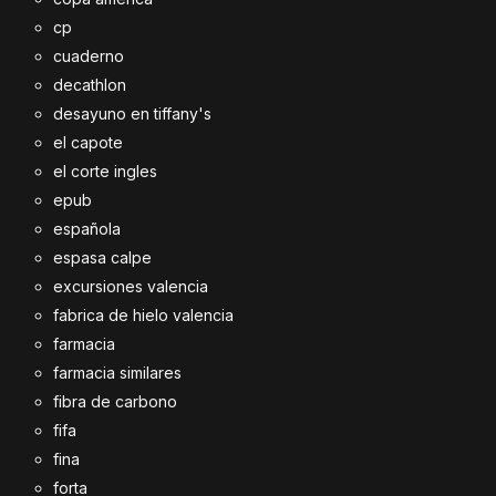
cp
cuaderno
decathlon
desayuno en tiffany's
el capote
el corte ingles
epub
española
espasa calpe
excursiones valencia
fabrica de hielo valencia
farmacia
farmacia similares
fibra de carbono
fifa
fina
forta