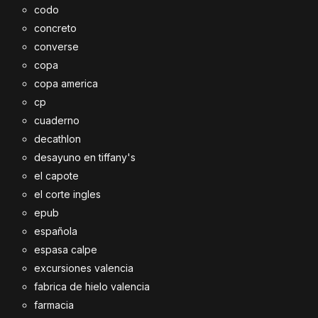
codo
concreto
converse
copa
copa america
cp
cuaderno
decathlon
desayuno en tiffany's
el capote
el corte ingles
epub
española
espasa calpe
excursiones valencia
fabrica de hielo valencia
farmacia