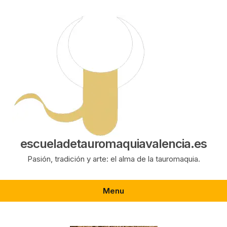
Saltar
al
contenido
escueladetauromaquiavalencia.es
Pasión, tradición y arte: el alma de la tauromaquia.
Menu