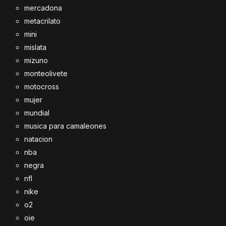
mercadona
metacrilato
mini
mislata
mizuno
monteolivete
motocross
mujer
mundial
musica para camaleones
natacion
nba
negra
nfl
nike
o2
oie