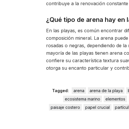
contribuye a la renovación constante 
¿Qué tipo de arena hay en l
En las playas, es común encontrar di
composición mineral. La arena puede s
rosadas o negras, dependiendo de la r
mayoría de las playas tienen arena c
confiere su característica textura su
otorga su encanto particular y contrib
Tagged:
arena
arena de la playa
ecosistema marino
elementos
paisaje costero
papel crucial
partícu