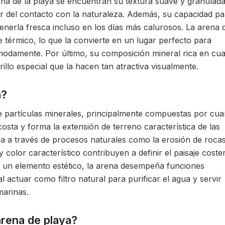
na de la playa se encuentran su textura suave y granulada
ar del contacto con la naturaleza. Además, su capacidad pa
tenerla fresca incluso en los días más calurosos. La arena d
e térmico, lo que la convierte en un lugar perfecto para
ómodamente. Por último, su composición mineral rica en cu
rillo especial que la hacen tan atractiva visualmente.
a?
e partículas minerales, principalmente compuestas por cu
osta y forma la extensión de terreno característica de las
ea a través de procesos naturales como la erosión de roca
color característico contribuyen a definir el paisaje coste
 un elemento estético, la arena desempeña funciones
 actuar como filtro natural para purificar el agua y servir
marinas.
arena de playa?