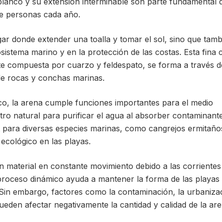
blanco y su extensión interminable son parte fundamental 
de personas cada año.
gar donde extender una toalla y tomar el sol, sino que tamb
istema marino y en la protección de las costas. Esta fina 
nte compuesta por cuarzo y feldespato, se forma a través d
de rocas y conchas marinas.
o, la arena cumple funciones importantes para el medio
tro natural para purificar el agua al absorber contaminant
t para diversas especies marinas, como cangrejos ermitaño
 ecológico en las playas.
n material en constante movimiento debido a las corrientes
 proceso dinámico ayuda a mantener la forma de las playas 
Sin embargo, factores como la contaminación, la urbaniza
ueden afectar negativamente la cantidad y calidad de la ar