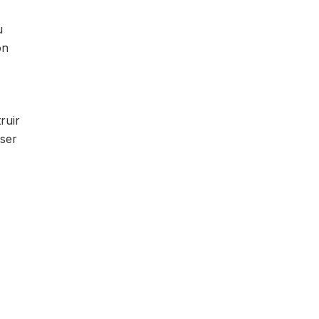
u
ón
ruir
 ser