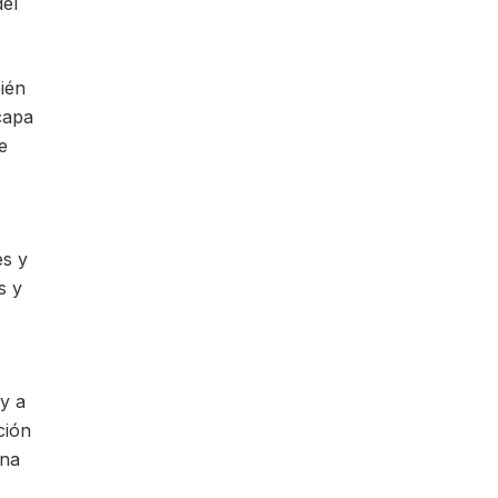
del
ién
capa
e
es y
s y
y a
ción
ena