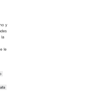
no y
ades
 la
e le
o
alla