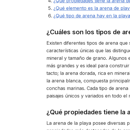
¿Qué propiedades tiene la arena d
¿Qué elemento es la arena de pla
¿Qué tipo de arena hay en la play
¿Cuáles son los tipos de a
Existen diferentes tipos de arena qu
características únicas que las disting
mineral y tamaño de grano. Algunos 
más grandes y es ideal para construir
tacto; la arena dorada, rica en minera
la arena blanca, compuesta principal
conchas marinas. Cada tipo de arena a
paisajes únicos y variados en todo el
¿Qué propiedades tiene la a
La arena de la playa posee diversas p