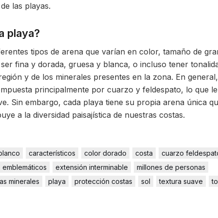
de las playas.
a playa?
ferentes tipos de arena que varían en color, tamaño de gra
er fina y dorada, gruesa y blanca, o incluso tener tonalid
egión y de los minerales presentes en la zona. En general,
ompuesta principalmente por cuarzo y feldespato, lo que le
ave. Sin embargo, cada playa tiene su propia arena única qu
uye a la diversidad paisajística de nuestras costas.
blanco
característicos
color dorado
costa
cuarzo feldespat
emblemáticos
extensión interminable
millones de personas
las minerales
playa
protección costas
sol
textura suave
to