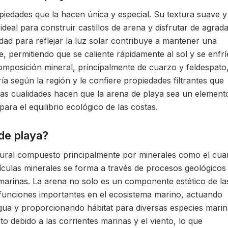
piedades que la hacen única y especial. Su textura suave y
ideal para construir castillos de arena y disfrutar de agrad
ad para reflejar la luz solar contribuye a mantener una
, permitiendo que se caliente rápidamente al sol y se enfrí
omposición mineral, principalmente de cuarzo y feldespato,
ía según la región y le confiere propiedades filtrantes que
stas cualidades hacen que la arena de playa sea un element
ra el equilibrio ecológico de las costas.
de playa?
tural compuesto principalmente por minerales como el cua
rtículas minerales se forma a través de procesos geológicos
arinas. La arena no solo es un componente estético de la
funciones importantes en el ecosistema marino, actuando
 agua y proporcionando hábitat para diversas especies marin
o debido a las corrientes marinas y el viento, lo que