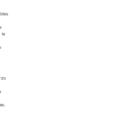
ables
e
 le
o
rzo
s
as.