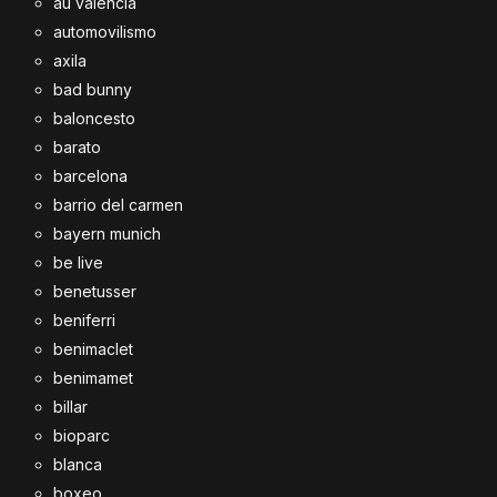
au valencia
automovilismo
axila
bad bunny
baloncesto
barato
barcelona
barrio del carmen
bayern munich
be live
benetusser
beniferri
benimaclet
benimamet
billar
bioparc
blanca
boxeo