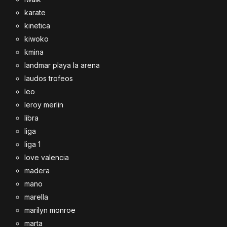
karate
kinetica
kiwoko
kmina
landmar playa la arena
laudos trofeos
leo
leroy merlin
libra
liga
liga 1
love valencia
madera
mano
marella
marilyn monroe
marta