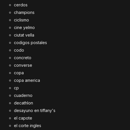
cerdos
champions
ciclismo
cine yelmo
ciutat vella
codigos postales
codo
concreto
converse
copa
copa america
cp
cuaderno
decathlon
desayuno en tiffany's
el capote
el corte ingles