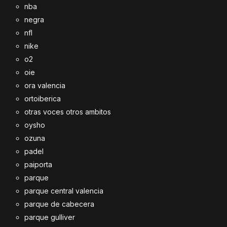
nba
negra
nfl
nike
o2
oie
ora valencia
ortoiberica
otras voces otros ambitos
oysho
ozuna
padel
paiporta
parque
parque central valencia
parque de cabecera
parque gulliver