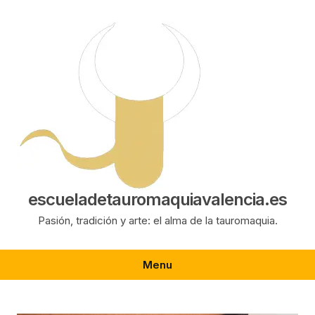
Saltar
al
contenido
escueladetauromaquiavalencia.es
Pasión, tradición y arte: el alma de la tauromaquia.
Menu