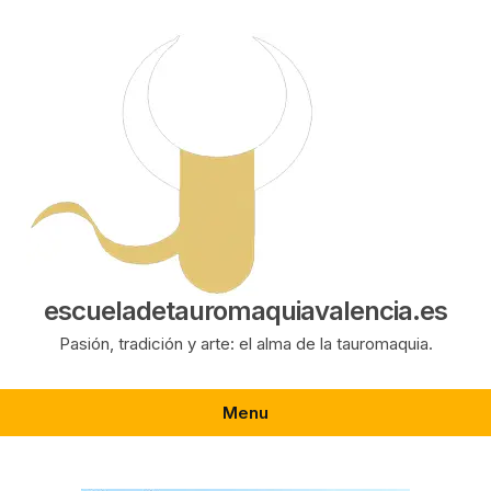
Saltar
al
contenido
escueladetauromaquiavalencia.es
Pasión, tradición y arte: el alma de la tauromaquia.
Menu