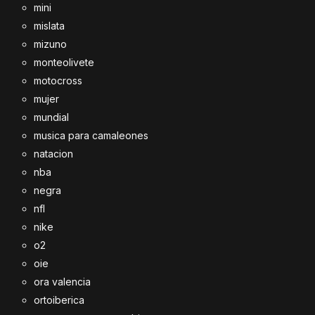
mini
mislata
mizuno
monteolivete
motocross
mujer
mundial
musica para camaleones
natacion
nba
negra
nfl
nike
o2
oie
ora valencia
ortoiberica