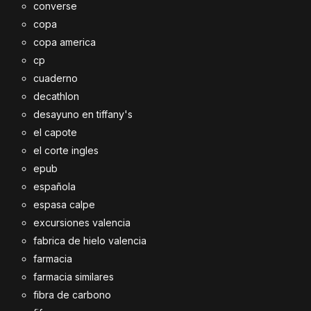
converse
copa
copa america
cp
cuaderno
decathlon
desayuno en tiffany's
el capote
el corte ingles
epub
española
espasa calpe
excursiones valencia
fabrica de hielo valencia
farmacia
farmacia similares
fibra de carbono