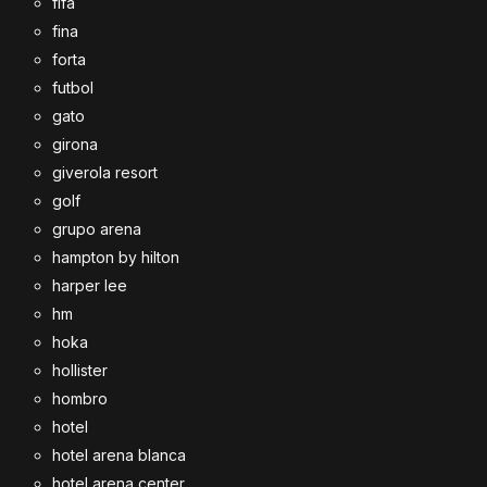
fifa
fina
forta
futbol
gato
girona
giverola resort
golf
grupo arena
hampton by hilton
harper lee
hm
hoka
hollister
hombro
hotel
hotel arena blanca
hotel arena center