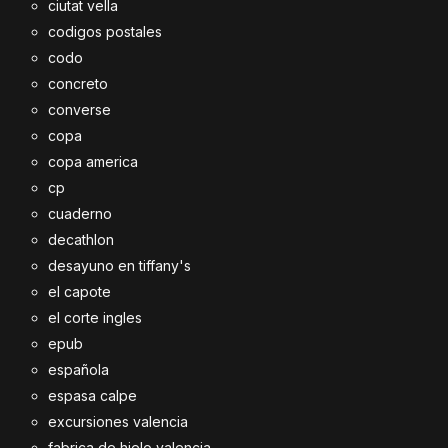
ciutat vella
codigos postales
codo
concreto
converse
copa
copa america
cp
cuaderno
decathlon
desayuno en tiffany's
el capote
el corte ingles
epub
española
espasa calpe
excursiones valencia
fabrica de hielo valencia