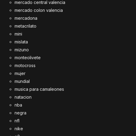
mercado central valencia
mercado colon valencia
mercadona
metacrilato
mini
mislata
mizuno
monteolivete
motocross
mujer
mundial
musica para camaleones
natacion
nba
negra
nfl
nike