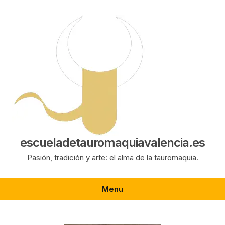
Saltar
al
contenido
escueladetauromaquiavalencia.es
Pasión, tradición y arte: el alma de la tauromaquia.
Menu