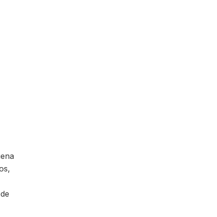
uena
os,
 de