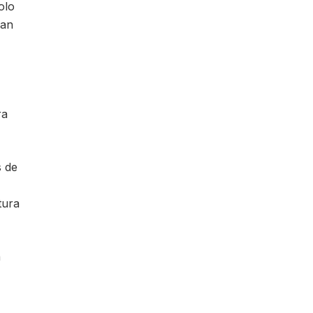
olo
van
ra
s de
tura
n