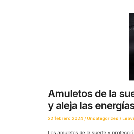
Amuletos de la sue
y aleja las energía
Posted
Posted
22 febrero 2024
Uncategorized
Leave
on
in
Los amuletos de la suerte y protección 