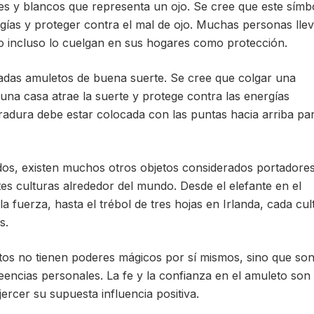
s y blancos que representa un ojo. Se cree que este símb
ergías y proteger contra el mal de ojo. Muchas personas lle
o incluso lo cuelgan en sus hogares como protección.
adas amuletos de buena suerte. Se cree que colgar una
una casa atrae la suerte y protege contra las energías
erradura debe estar colocada con las puntas hacia arriba pa
s, existen muchos otros objetos considerados portadore
es culturas alrededor del mundo. Desde el elefante en el
la fuerza, hasta el trébol de tres hojas en Irlanda, cada cul
s.
tos no tienen poderes mágicos por sí mismos, sino que so
eencias personales. La fe y la confianza en el amuleto son
rcer su supuesta influencia positiva.