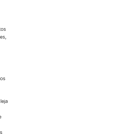
tos
es,
los
leja
e
as