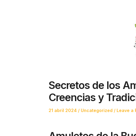
Secretos de los Am
Creencias y Tradi
Posted
Posted
21 abril 2024
Uncategorized
Leave a 
on
in
Amuletos de la Bue