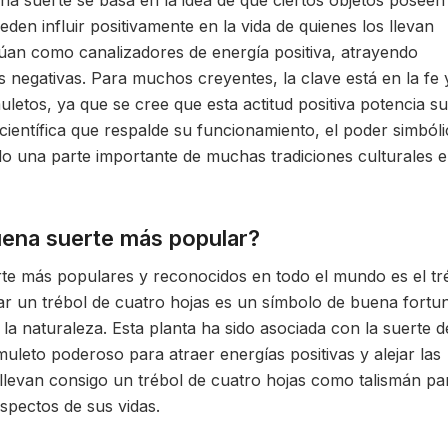
na suerte se basa en la idea de que ciertos objetos poseen
den influir positivamente en la vida de quienes los llevan
túan como canalizadores de energía positiva, atrayendo
s negativas. Para muchos creyentes, la clave está en la fe 
muletos, ya que se cree que esta actitud positiva potencia su
científica que respalde su funcionamiento, el poder simbóli
do una parte importante de muchas tradiciones culturales 
buena suerte más popular?
te más populares y reconocidos en todo el mundo es el tr
ar un trébol de cuatro hojas es un símbolo de buena fortu
la naturaleza. Esta planta ha sido asociada con la suerte 
uleto poderoso para atraer energías positivas y alejar las
levan consigo un trébol de cuatro hojas como talismán pa
aspectos de sus vidas.