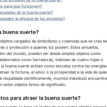
os de amuletos de la buena suerte?
os para que funcionen?
s amuletos de la buena suerte?
espalden la eficacia de los amuletos?
a buena suerte?
objetos cargados de simbolismo y creencias que se cree ti
ivas y protección a quienes los poseen. Estos amuletos,
edor del mundo, pueden ser desde simples objetos como
 elaborados como herraduras, tréboles de cuatro hojas o
de la buena suerte actúan como escudos contra las energías
traer la fortuna, el amor o la prosperidad a la vida de qui
stá respaldada científicamente, muchos individuos encuentr
 estos objetos llenos de significado.
os para atraer la buena suerte?