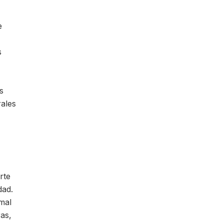
e
s
s
ales
rte
dad.
mal
ras,