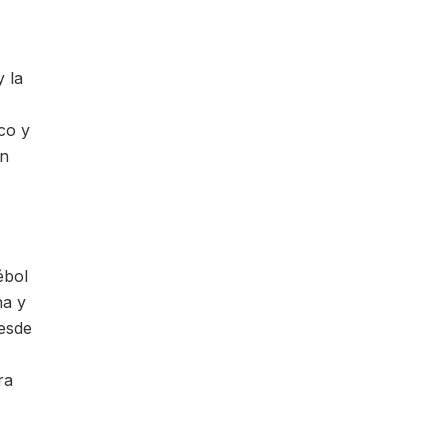
y la
co y
en
ébol
na y
desde
ra