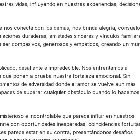
tras vidas, influyendo en nuestras experiencias, decision
e nos conecta con los demás, nos brinda alegría, consuelo
elaciones duraderas, amistades sinceras y vínculos familiar
a a ser compasivos, generosos y empáticos, creando un mu
icado, desafiante e impredecible. Nos enfrentamos a
s que ponen a prueba nuestra fortaleza emocional. Sin
omentos de adversidad donde el amor se vuelve aún más
apaces de superar cualquier obstáculo cuando lo hacemos
 misterioso e incontrolable que parece influir en nuestros
ríe con oportunidades inesperadas, coincidencias fortuita
eces parece estar en su contra, presentándonos desafíos