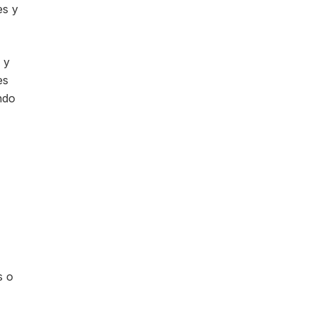
es y
 y
es
ndo
s o