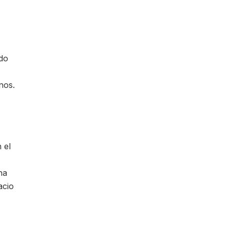
do
nos.
 el
ha
acio