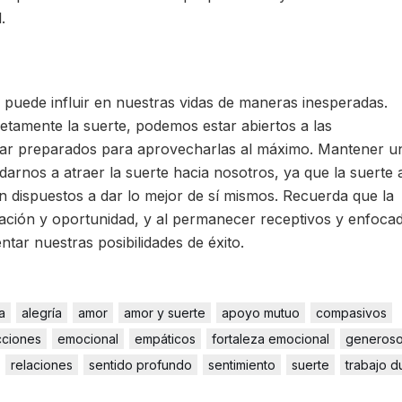
.
 puede influir en nuestras vidas de maneras inesperadas.
amente la suerte, podemos estar abiertos a las
tar preparados para aprovecharlas al máximo. Mantener u
darnos a atraer la suerte hacia nosotros, ya que la suerte 
 dispuestos a dar lo mejor de sí mismos. Recuerda que la
ación y oportunidad, y al permanecer receptivos y enfoca
ar nuestras posibilidades de éxito.
a
alegría
amor
amor y suerte
apoyo mutuo
compasivos
cciones
emocional
empáticos
fortaleza emocional
generos
relaciones
sentido profundo
sentimiento
suerte
trabajo d