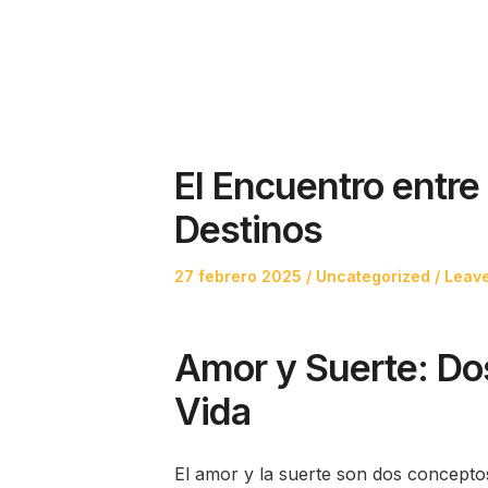
El Encuentro entr
Destinos
Posted
Posted
27 febrero 2025
Uncategorized
Leave
on
in
Amor y Suerte: Dos
Vida
El amor y la suerte son dos conceptos