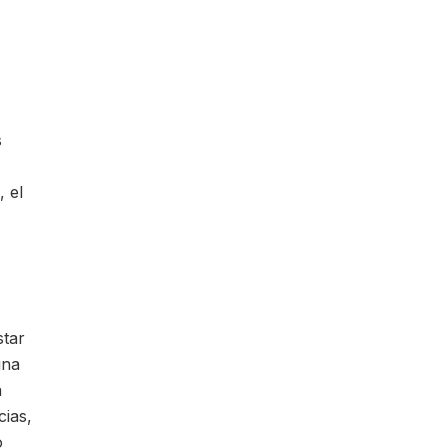
s
 el
star
una
a
cias,
o