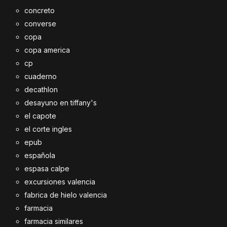
concreto
converse
copa
copa america
cp
cuaderno
decathlon
desayuno en tiffany's
el capote
el corte ingles
epub
española
espasa calpe
excursiones valencia
fabrica de hielo valencia
farmacia
farmacia similares