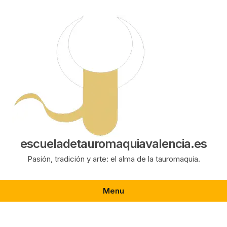
Saltar
al
contenido
escueladetauromaquiavalencia.es
Pasión, tradición y arte: el alma de la tauromaquia.
Menu