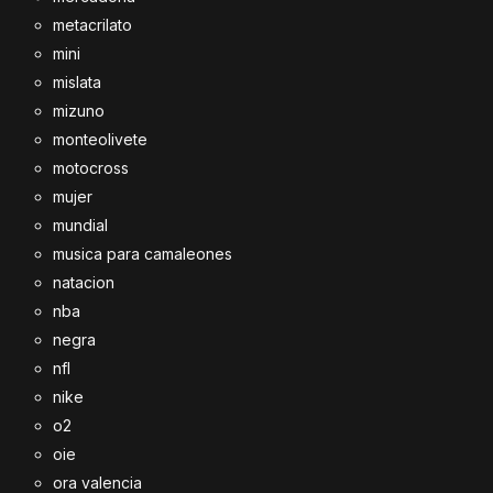
metacrilato
mini
mislata
mizuno
monteolivete
motocross
mujer
mundial
musica para camaleones
natacion
nba
negra
nfl
nike
o2
oie
ora valencia