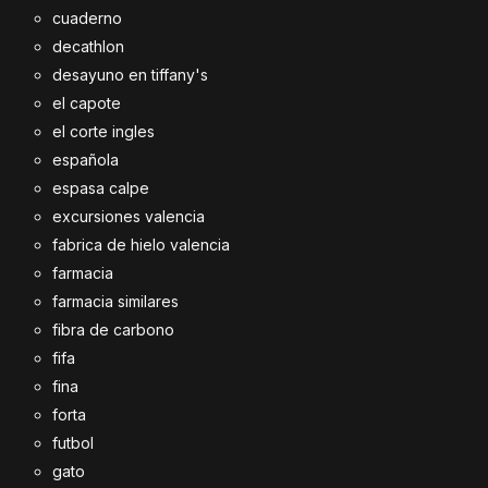
cuaderno
decathlon
desayuno en tiffany's
el capote
el corte ingles
española
espasa calpe
excursiones valencia
fabrica de hielo valencia
farmacia
farmacia similares
fibra de carbono
fifa
fina
forta
futbol
gato