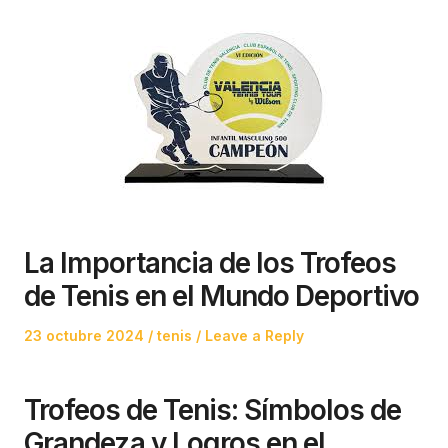
La Importancia de los Trofeos
de Tenis en el Mundo Deportivo
Posted
Posted
23 octubre 2024
tenis
Leave a Reply
on
in
Trofeos de Tenis: Símbolos de
Grandeza y Logros en el