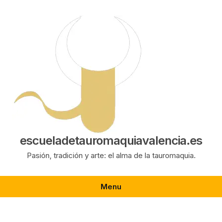
Saltar
al
contenido
escueladetauromaquiavalencia.es
Pasión, tradición y arte: el alma de la tauromaquia.
Menu