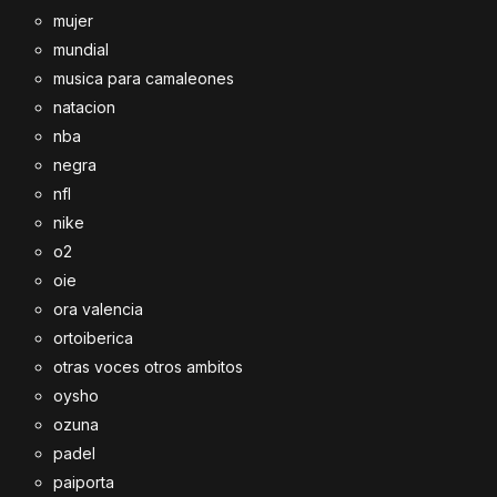
mujer
mundial
musica para camaleones
natacion
nba
negra
nfl
nike
o2
oie
ora valencia
ortoiberica
otras voces otros ambitos
oysho
ozuna
padel
paiporta