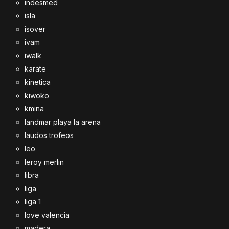
indesmed
isla
isover
ivam
iwalk
karate
kinetica
kiwoko
kmina
landmar playa la arena
laudos trofeos
leo
leroy merlin
libra
liga
liga 1
love valencia
madera