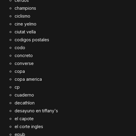
cerdos
champions
ciclismo
cine yelmo
ciutat vella
codigos postales
codo
concreto
converse
copa
copa america
cp
cuaderno
decathlon
desayuno en tiffany's
el capote
el corte ingles
epub