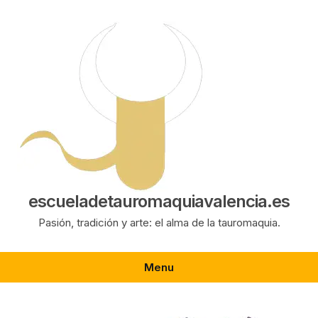
Saltar
al
contenido
escueladetauromaquiavalencia.es
Pasión, tradición y arte: el alma de la tauromaquia.
Menu