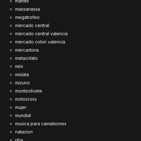
martes
massanassa
megatrofeo
mercado central
mercado central valencia
mercado colon valencia
mercadona
metacrilato
mini
mislata
mizuno
monteolivete
motocross
mujer
mundial
musica para camaleones
natacion
nba