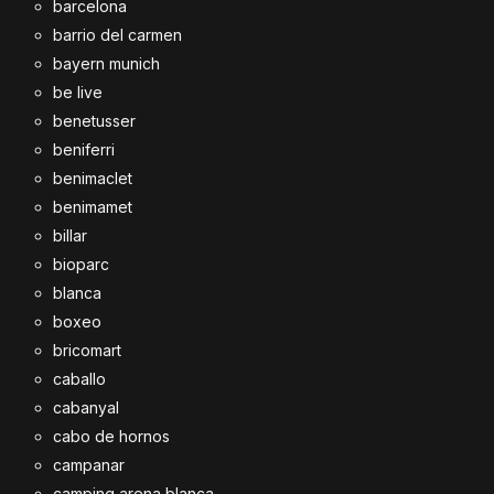
barcelona
barrio del carmen
bayern munich
be live
benetusser
beniferri
benimaclet
benimamet
billar
bioparc
blanca
boxeo
bricomart
caballo
cabanyal
cabo de hornos
campanar
camping arena blanca