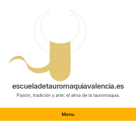
Saltar
al
contenido
escueladetauromaquiavalencia.es
Pasión, tradición y arte: el alma de la tauromaquia.
Menu