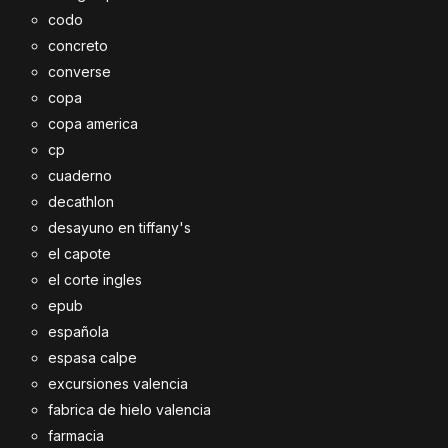
codo
concreto
converse
copa
copa america
cp
cuaderno
decathlon
desayuno en tiffany's
el capote
el corte ingles
epub
española
espasa calpe
excursiones valencia
fabrica de hielo valencia
farmacia