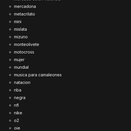
mercadona
metacrilato
mini
mislata
mizuno
monteolivete
motocross
mujer
mundial
musica para camaleones
natacion
nba
negra
nfl
nike
o2
oie