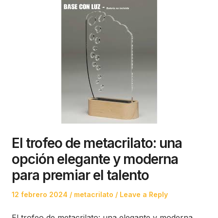
El trofeo de metacrilato: una
opción elegante y moderna
para premiar el talento
Posted
Posted
12 febrero 2024
metacrilato
Leave a Reply
on
in
El trofeo de metacrilato: una elegante y moderna