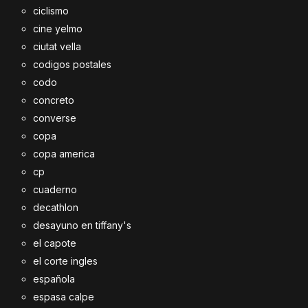
ciclismo
cine yelmo
ciutat vella
codigos postales
codo
concreto
converse
copa
copa america
cp
cuaderno
decathlon
desayuno en tiffany's
el capote
el corte ingles
española
espasa calpe