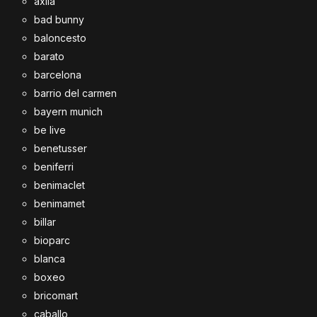
axila
bad bunny
baloncesto
barato
barcelona
barrio del carmen
bayern munich
be live
benetusser
beniferri
benimaclet
benimamet
billar
bioparc
blanca
boxeo
bricomart
caballo