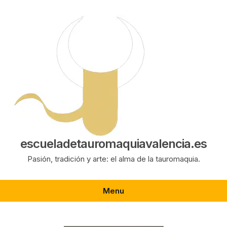
Saltar
al
contenido
escueladetauromaquiavalencia.es
Pasión, tradición y arte: el alma de la tauromaquia.
Menu