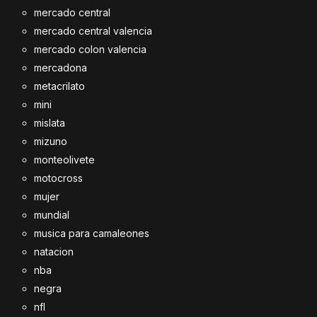
mercado central
mercado central valencia
mercado colon valencia
mercadona
metacrilato
mini
mislata
mizuno
monteolivete
motocross
mujer
mundial
musica para camaleones
natacion
nba
negra
nfl