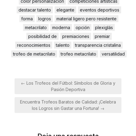
color personalización
competiciones artísticas
destacar talento
elegante
eventos deportivos
forma
logros
material ligero pero resistente
metacrilato
moderna
opción
plexiglás
posibilidad de
premiaciones
premiar
reconocimientos
talento
transparencia cristalina
trofeo de metacrilato
trofeo metacrilato
versatilidad
Navegación
← Los Trofeos del Fútbol: Símbolos de Gloria y
de
Pasión Deportiva
entradas
Encuentra Trofeos Baratos de Calidad: ¡Celebra
los Logros sin Gastar una Fortuna! →