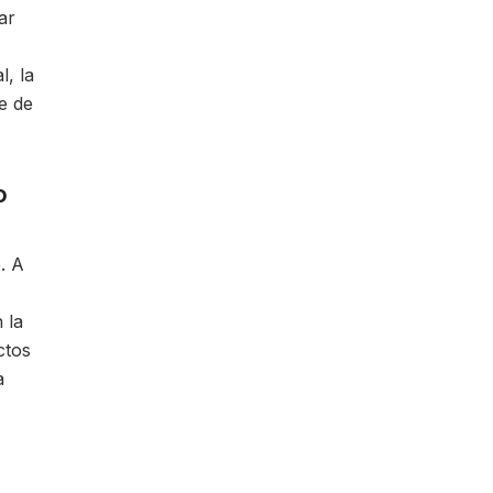
ar
, la
e de
o
. A
 la
ctos
a