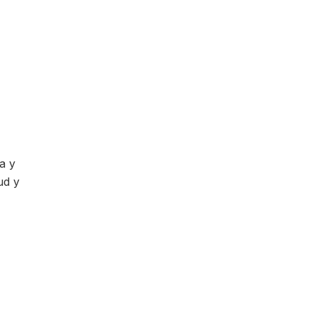
a y
ud y