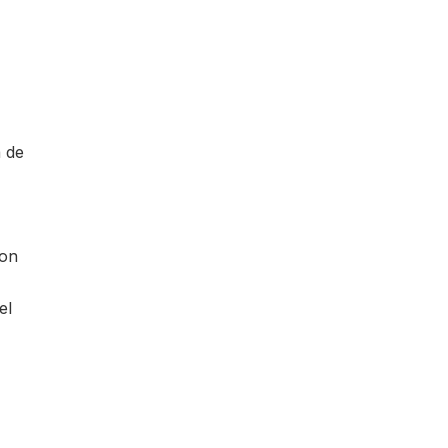
a de
con
el