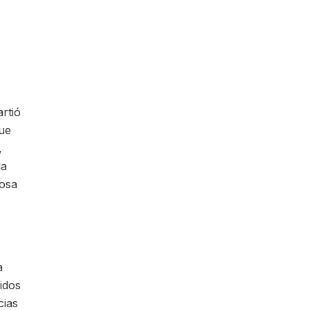
rtió
que
,
la
iosa
a
idos
cias