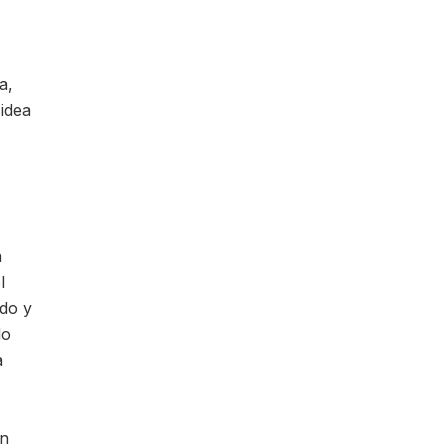
a,
 idea
a
l
ado y
do
a
en