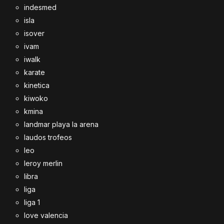
indesmed
isla
isover
ivam
iwalk
karate
kinetica
kiwoko
kmina
landmar playa la arena
laudos trofeos
leo
leroy merlin
libra
liga
liga 1
love valencia