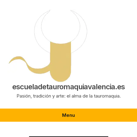
Saltar
al
contenido
escueladetauromaquiavalencia.es
Pasión, tradición y arte: el alma de la tauromaquia.
Menu