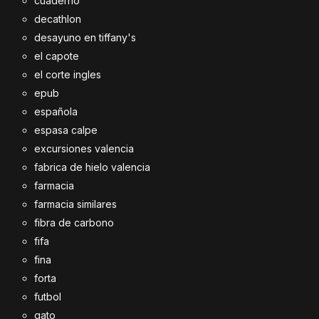
cuaderno
decathlon
desayuno en tiffany's
el capote
el corte ingles
epub
española
espasa calpe
excursiones valencia
fabrica de hielo valencia
farmacia
farmacia similares
fibra de carbono
fifa
fina
forta
futbol
gato