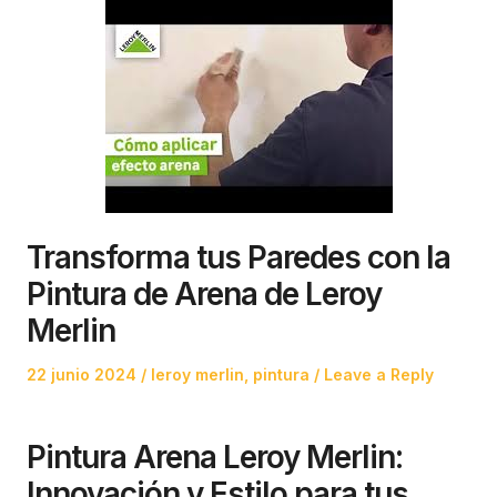
Transforma tus Paredes con la
Pintura de Arena de Leroy
Merlin
Posted
Posted
22 junio 2024
leroy merlin
,
pintura
Leave a Reply
on
in
Pintura Arena Leroy Merlin:
Innovación y Estilo para tus