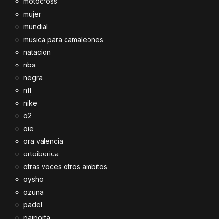
motocross
mujer
mundial
musica para camaleones
natacion
nba
negra
nfl
nike
o2
oie
ora valencia
ortoiberica
otras voces otros ambitos
oysho
ozuna
padel
paiporta