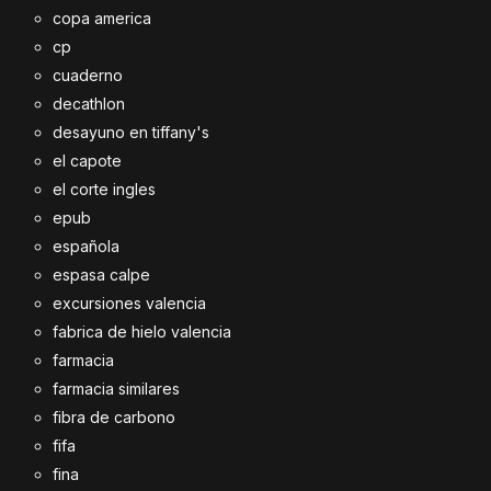
copa america
cp
cuaderno
decathlon
desayuno en tiffany's
el capote
el corte ingles
epub
española
espasa calpe
excursiones valencia
fabrica de hielo valencia
farmacia
farmacia similares
fibra de carbono
fifa
fina