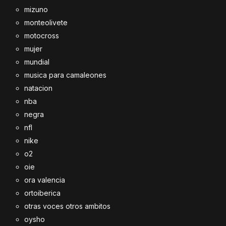
mizuno
monteolivete
motocross
mujer
mundial
musica para camaleones
natacion
nba
negra
nfl
nike
o2
oie
ora valencia
ortoiberica
otras voces otros ambitos
oysho