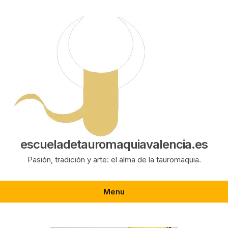
Saltar
al
contenido
escueladetauromaquiavalencia.es
Pasión, tradición y arte: el alma de la tauromaquia.
Menu