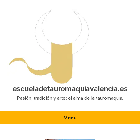
Saltar
al
contenido
escueladetauromaquiavalencia.es
Pasión, tradición y arte: el alma de la tauromaquia.
Menu