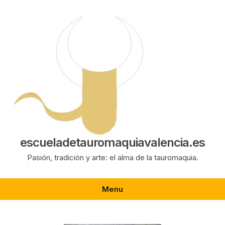
Saltar
al
contenido
escueladetauromaquiavalencia.es
Pasión, tradición y arte: el alma de la tauromaquia.
Menu