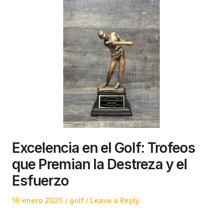
Excelencia en el Golf: Trofeos
que Premian la Destreza y el
Esfuerzo
Posted
Posted
16 enero 2025
golf
Leave a Reply
on
in