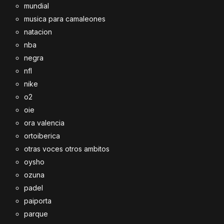
mundial
musica para camaleones
natacion
nba
negra
nfl
nike
o2
oie
ora valencia
ortoiberica
otras voces otros ambitos
oysho
ozuna
padel
paiporta
parque