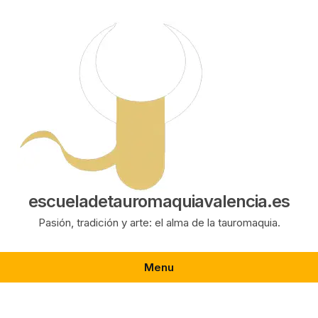
Saltar
al
contenido
escueladetauromaquiavalencia.es
Pasión, tradición y arte: el alma de la tauromaquia.
Menu