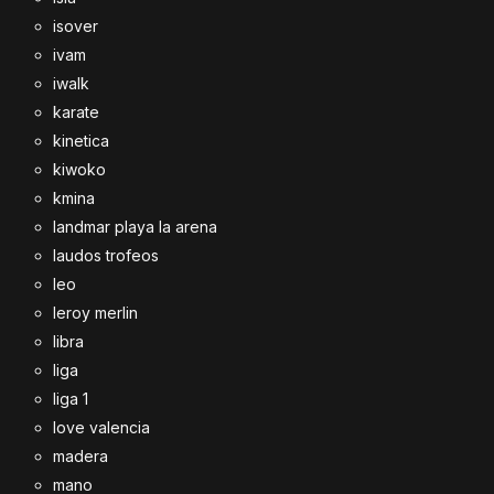
isover
ivam
iwalk
karate
kinetica
kiwoko
kmina
landmar playa la arena
laudos trofeos
leo
leroy merlin
libra
liga
liga 1
love valencia
madera
mano