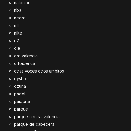
natacion
nba
negra
nfl
nike
o2
oie
ora valencia
ortoiberica
otras voces otros ambitos
oysho
ozuna
padel
paiporta
parque
parque central valencia
parque de cabecera