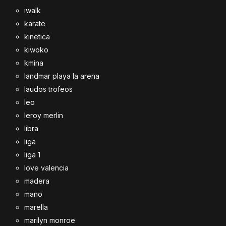
iwalk
karate
kinetica
kiwoko
kmina
landmar playa la arena
laudos trofeos
leo
leroy merlin
libra
liga
liga 1
love valencia
madera
mano
marella
marilyn monroe