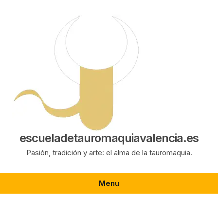
Saltar
al
contenido
escueladetauromaquiavalencia.es
Pasión, tradición y arte: el alma de la tauromaquia.
Menu