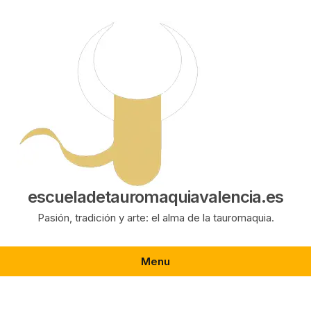
Saltar
al
contenido
escueladetauromaquiavalencia.es
Pasión, tradición y arte: el alma de la tauromaquia.
Menu