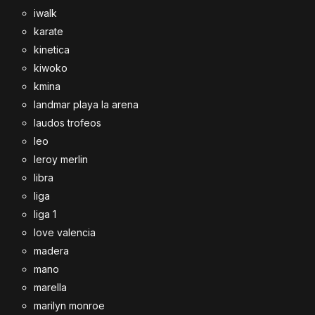
iwalk
karate
kinetica
kiwoko
kmina
landmar playa la arena
laudos trofeos
leo
leroy merlin
libra
liga
liga 1
love valencia
madera
mano
marella
marilyn monroe