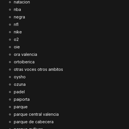
natacion
nba
negra
nfl
nike
o2
oie
ora valencia
ortoiberica
otras voces otros ambitos
oysho
ozuna
padel
paiporta
parque
parque central valencia
parque de cabecera