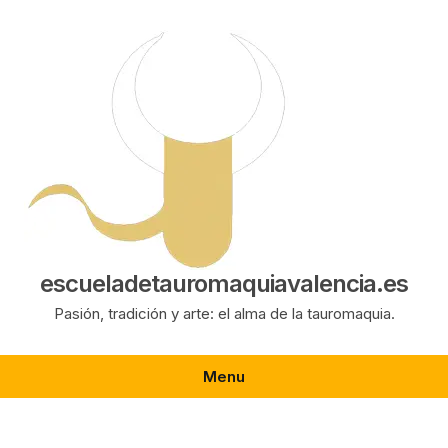
Saltar
al
contenido
escueladetauromaquiavalencia.es
Pasión, tradición y arte: el alma de la tauromaquia.
Menu