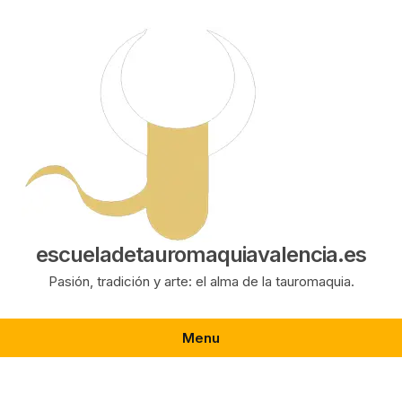
Saltar
al
contenido
escueladetauromaquiavalencia.es
Pasión, tradición y arte: el alma de la tauromaquia.
Menu