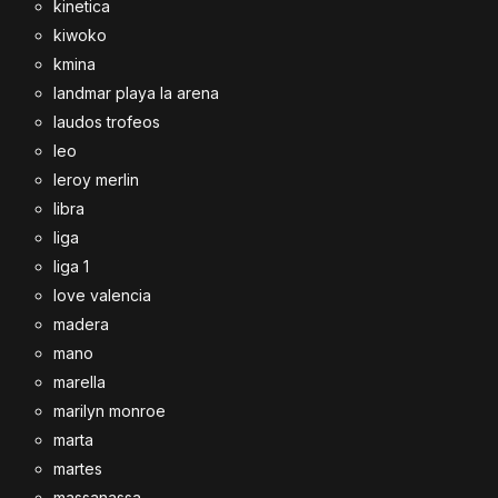
kinetica
kiwoko
kmina
landmar playa la arena
laudos trofeos
leo
leroy merlin
libra
liga
liga 1
love valencia
madera
mano
marella
marilyn monroe
marta
martes
massanassa