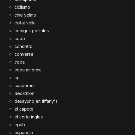
ciclismo
cine yelmo
ciutat vella
codigos postales
codo
concreto
converse
copa
copa america
cp
cuaderno
decathlon
desayuno en tiffany's
el capote
el corte ingles
epub
española