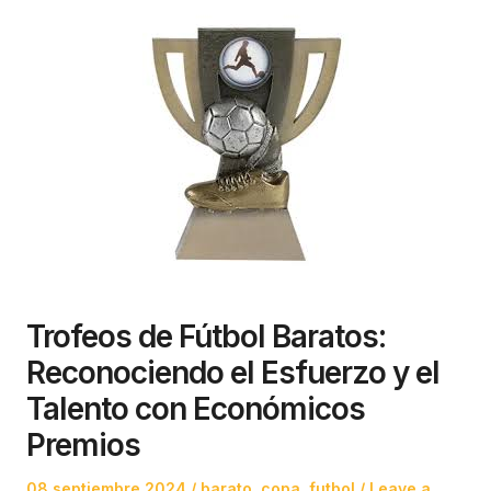
Trofeos de Fútbol Baratos:
Reconociendo el Esfuerzo y el
Talento con Económicos
Premios
Posted
Posted
08 septiembre 2024
barato
,
copa
,
futbol
Leave a