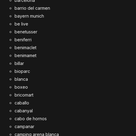
barcelona
barrio del carmen
bayern munich
be live
benetusser
beniferri
benimaclet
benimamet
billar
bioparc
blanca
boxeo
bricomart
caballo
cabanyal
cabo de hornos
campanar
camping arena blanca