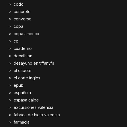
codo
concreto
converse
copa
copa america
cp
cuaderno
decathlon
desayuno en tiffany's
el capote
el corte ingles
epub
española
espasa calpe
excursiones valencia
fabrica de hielo valencia
farmacia