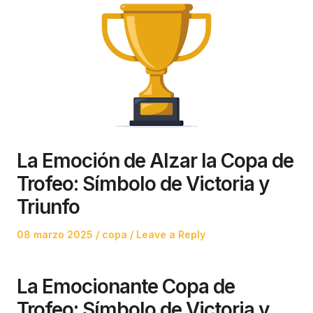
La Emoción de Alzar la Copa de
Trofeo: Símbolo de Victoria y
Triunfo
Posted
Posted
08 marzo 2025
copa
Leave a Reply
on
in
La Emocionante Copa de
Trofeo: Símbolo de Victoria y