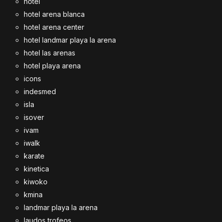
hotel
hotel arena blanca
hotel arena center
hotel landmar playa la arena
hotel las arenas
hotel playa arena
icons
indesmed
isla
isover
ivam
iwalk
karate
kinetica
kiwoko
kmina
landmar playa la arena
laudos trofeos