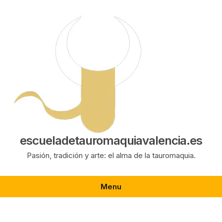
Saltar
al
contenido
escueladetauromaquiavalencia.es
Pasión, tradición y arte: el alma de la tauromaquia.
Menu