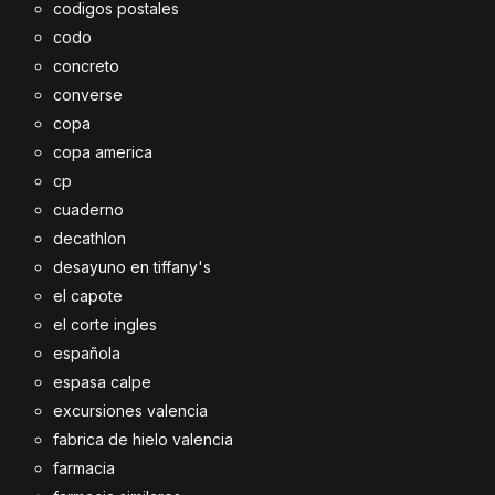
codigos postales
codo
concreto
converse
copa
copa america
cp
cuaderno
decathlon
desayuno en tiffany's
el capote
el corte ingles
española
espasa calpe
excursiones valencia
fabrica de hielo valencia
farmacia