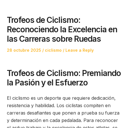
Trofeos de Ciclismo:
Reconociendo la Excelencia en
las Carreras sobre Ruedas
Posted
Posted
28 octubre 2025
ciclismo
Leave a Reply
on
in
Trofeos de Ciclismo: Premiando
la Pasión y el Esfuerzo
El ciclismo es un deporte que requiere dedicación,
resistencia y habilidad. Los ciclistas compiten en
carreras desafiantes que ponen a prueba su fuerza
y ​​determinación en cada pedalada. Para reconocer
el arduo trabajo y la excelencia de estos atletas, se