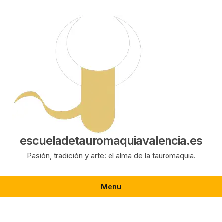
Saltar
al
contenido
escueladetauromaquiavalencia.es
Pasión, tradición y arte: el alma de la tauromaquia.
Menu