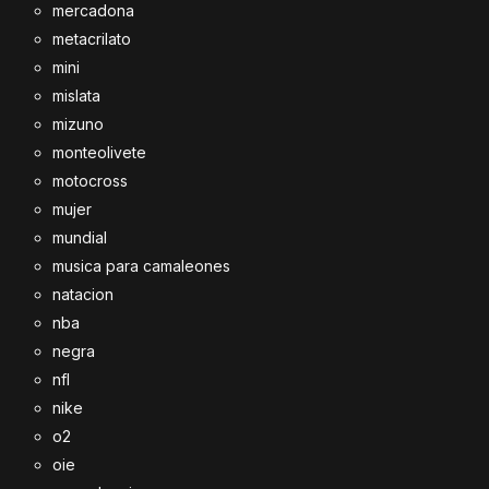
mercadona
metacrilato
mini
mislata
mizuno
monteolivete
motocross
mujer
mundial
musica para camaleones
natacion
nba
negra
nfl
nike
o2
oie