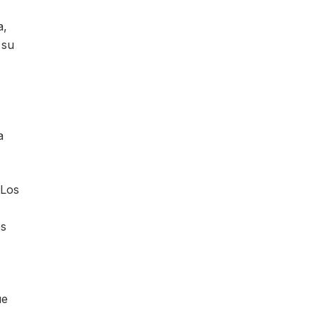
​​
 su
a
 Los
es
ue