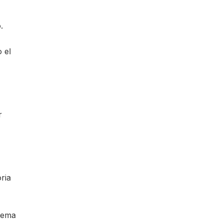
.
 el
r
ria
lema