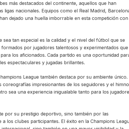
bes más destacados del continente, aquellos que han
s ligas nacionales. Equipos como el Real Madrid, Barcelona, 
an dejado una huella imborrable en esta competición con
ea tan especial es la calidad y el nivel del fútbol que se
án formados por jugadores talentosos y experimentados que
ara los aficionados. Cada partido es una oportunidad par
es espectaculares y jugadas brillantes.
la Champions League también destaca por su ambiente único.
las coreografías impresionantes de los seguidores y el himno
ro sea una experiencia inigualable tanto para los jugador
e por su prestigio deportivo, sino también por las
a los clubes participantes. El éxito en la Champions Leag
internacional, sino también en una mayor visibilidad y la