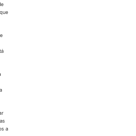
de
 que
de
tá
a
a
ar
pas
os a