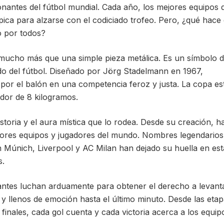
onantes del fútbol mundial. Cada año, los mejores equipos 
pica para alzarse con el codiciado trofeo. Pero, ¿qué hace
o por todos?
 mucho más que una simple pieza metálica. Es un símbolo 
ndo del fútbol. Diseñado por Jörg Stadelmann en 1967,
por el balón en una competencia feroz y justa. La copa es
edor de 8 kilogramos.
istoria y el aura mística que lo rodea. Desde su creación, h
jores equipos y jugadores del mundo. Nombres legendarios
n Múnich, Liverpool y AC Milan han dejado su huella en est
s.
antes luchan arduamente para obtener el derecho a levant
s y llenos de emoción hasta el último minuto. Desde las eta
s finales, cada gol cuenta y cada victoria acerca a los equip