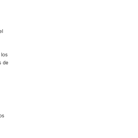
el
 los
s de
os