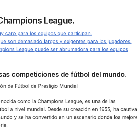
o Champions League.
 caro para los equipos que participan.
ue son demasiado largos y exigentes para los jugadores.
ampions League puede ser abrumadora para los equipos
osas competiciones de fútbol del mundo.
n de Fútbol de Prestigio Mundial
nocida como la Champions League, es una de las
tbol a nivel mundial. Desde su creación en 1955, ha cautiv
 mundo y se ha convertido en un escenario donde los mejor
ria.