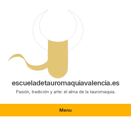
Saltar
al
contenido
escueladetauromaquiavalencia.es
Pasión, tradición y arte: el alma de la tauromaquia.
Menu