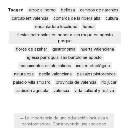
Tagged:
arroz al horno
belleza
campos de naranjos
carcaixent valencia
comarca de la ribera alta
cultura
encantadora localidad
fideuà
fiestas patronales en honor a san roque en agosto
parque
flores de azahar
gastronomía
huerta valenciana
iglesia parroquial san bartolomé apóstol
monumentos emblemáticos
museo etnológico
naturaleza
paella valenciana
paisajes pintorescos
palacio villa amparo
provincia de valencia
río júcar
tradición agrícola
valencia
vida cultural y festiva
Navegación
← La importancia de una educación inclusiva y
de
transformadora: Construyendo una sociedad