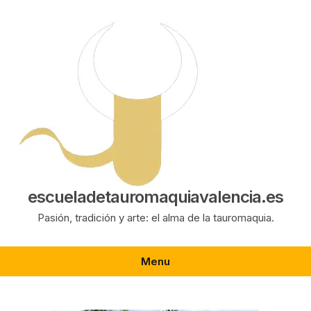
Saltar
al
contenido
escueladetauromaquiavalencia.es
Pasión, tradición y arte: el alma de la tauromaquia.
Menu