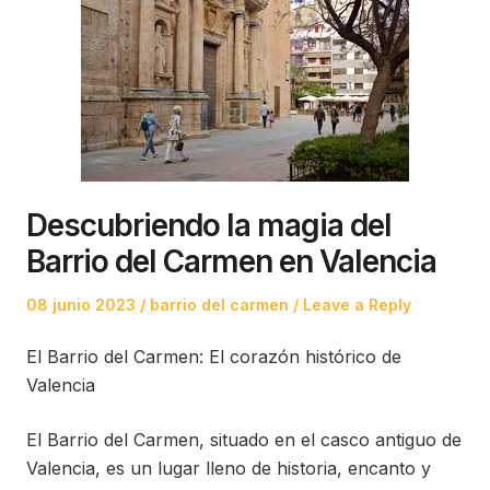
Descubriendo la magia del
Barrio del Carmen en Valencia
Posted
Posted
08 junio 2023
barrio del carmen
Leave a Reply
on
in
El Barrio del Carmen: El corazón histórico de
Valencia
El Barrio del Carmen, situado en el casco antiguo de
Valencia, es un lugar lleno de historia, encanto y