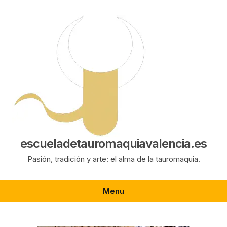
Saltar
al
contenido
escueladetauromaquiavalencia.es
Pasión, tradición y arte: el alma de la tauromaquia.
Menu