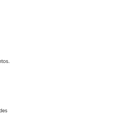
tos.
des