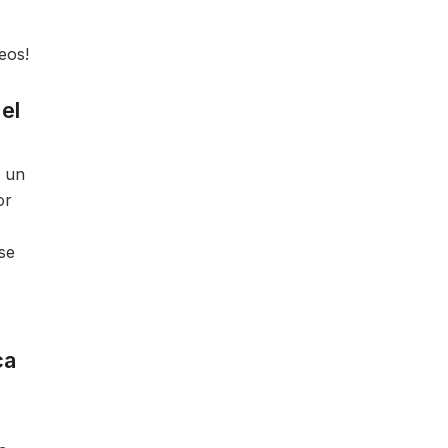
eos!
el
r un
or
 se
ca