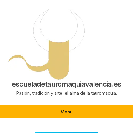
Saltar
al
contenido
escueladetauromaquiavalencia.es
Pasión, tradición y arte: el alma de la tauromaquia.
Menu