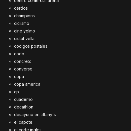
centro comercial arena
cerdos
champions
ciclismo
cine yelmo
ciutat vella
codigos postales
codo
concreto
converse
copa
copa america
cp
cuaderno
decathlon
desayuno en tiffany's
el capote
el corte ingles