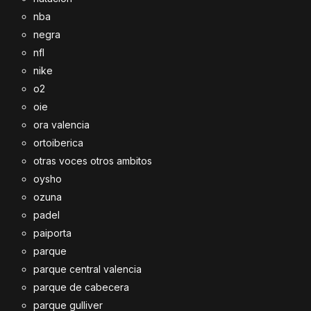
nba
negra
nfl
nike
o2
oie
ora valencia
ortoiberica
otras voces otros ambitos
oysho
ozuna
padel
paiporta
parque
parque central valencia
parque de cabecera
parque gulliver