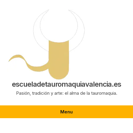
Saltar
al
contenido
escueladetauromaquiavalencia.es
Pasión, tradición y arte: el alma de la tauromaquia.
Menu