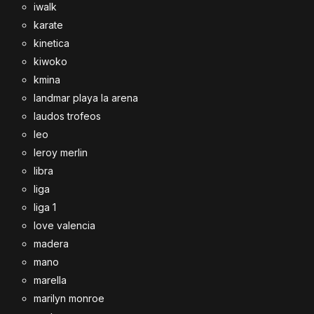
iwalk
karate
kinetica
kiwoko
kmina
landmar playa la arena
laudos trofeos
leo
leroy merlin
libra
liga
liga 1
love valencia
madera
mano
marella
marilyn monroe