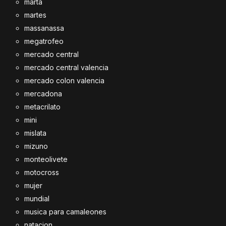
marta
martes
massanassa
megatrofeo
mercado central
mercado central valencia
mercado colon valencia
mercadona
metacrilato
mini
mislata
mizuno
monteolivete
motocross
mujer
mundial
musica para camaleones
natacion