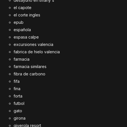
desayuno en tiffany's
el capote
el corte ingles
epub
española
espasa calpe
excursiones valencia
fabrica de hielo valencia
farmacia
farmacia similares
fibra de carbono
fifa
fina
forta
futbol
gato
girona
giverola resort