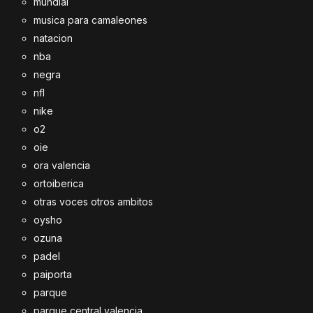
mundial
musica para camaleones
natacion
nba
negra
nfl
nike
o2
oie
ora valencia
ortoiberica
otras voces otros ambitos
oysho
ozuna
padel
paiporta
parque
parque central valencia