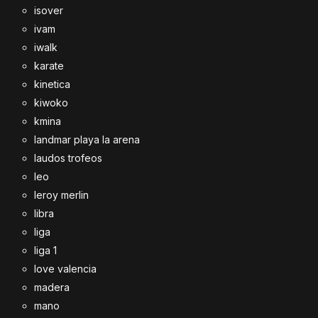
isover
ivam
iwalk
karate
kinetica
kiwoko
kmina
landmar playa la arena
laudos trofeos
leo
leroy merlin
libra
liga
liga 1
love valencia
madera
mano