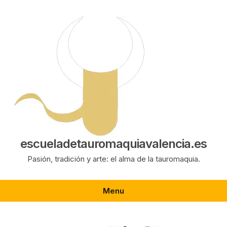
Saltar
al
contenido
escueladetauromaquiavalencia.es
Pasión, tradición y arte: el alma de la tauromaquia.
Menu