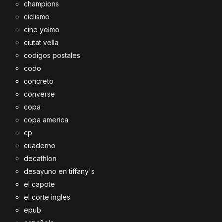
champions
ciclismo
cine yelmo
ciutat vella
codigos postales
codo
concreto
converse
copa
copa america
cp
cuaderno
decathlon
desayuno en tiffany's
el capote
el corte ingles
epub