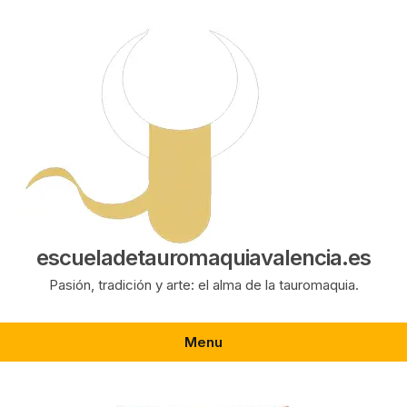
Saltar
al
contenido
escueladetauromaquiavalencia.es
Pasión, tradición y arte: el alma de la tauromaquia.
Menu