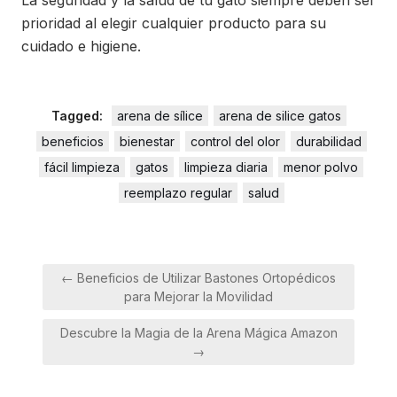
La seguridad y la salud de tu gato siempre deben ser
prioridad al elegir cualquier producto para su
cuidado e higiene.
Tagged:
arena de sílice
arena de silice gatos
beneficios
bienestar
control del olor
durabilidad
fácil limpieza
gatos
limpieza diaria
menor polvo
reemplazo regular
salud
Navegación
← Beneficios de Utilizar Bastones Ortopédicos
de
para Mejorar la Movilidad
entradas
Descubre la Magia de la Arena Mágica Amazon
→