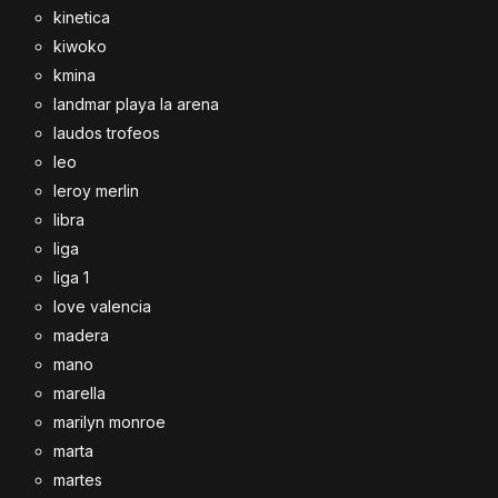
kinetica
kiwoko
kmina
landmar playa la arena
laudos trofeos
leo
leroy merlin
libra
liga
liga 1
love valencia
madera
mano
marella
marilyn monroe
marta
martes