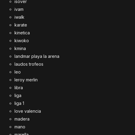
isover
ivam
iwalk
karate
kinetica
kiwoko
kmina
landmar playa la arena
laudos trofeos
leo
leroy merlin
libra
liga
liga 1
love valencia
madera
mano
marella