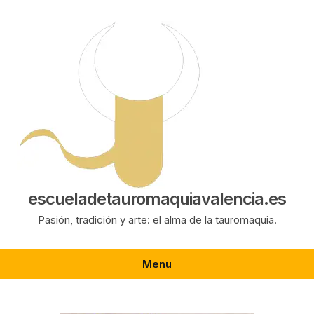
Saltar
al
contenido
escueladetauromaquiavalencia.es
Pasión, tradición y arte: el alma de la tauromaquia.
Menu