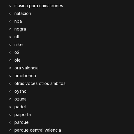
musica para camaleones
natacion
nba
negra
nfl
nike
o2
oie
ora valencia
ortoiberica
otras voces otros ambitos
oysho
ozuna
padel
paiporta
parque
parque central valencia