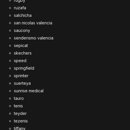
rugby
ruzafa
salchicha
san nicolas valencia
saucony
senderismo valencia
sepicat
skechers
speed
springfield
sprinter
suerteya
sunrise medical
tauro
tenis
teyder
tezenis
tiffany