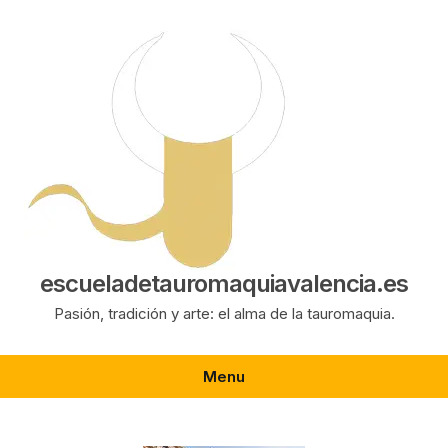
Saltar
al
contenido
escueladetauromaquiavalencia.es
Pasión, tradición y arte: el alma de la tauromaquia.
Menu