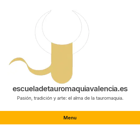
Saltar
al
contenido
escueladetauromaquiavalencia.es
Pasión, tradición y arte: el alma de la tauromaquia.
Menu