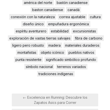
américa del norte
bastón canadiense
baston canadiense
canadá
conexión con la naturaleza
correa ajustable
cultura
diseño único
empuñadura ergonómica
espíritu aventurero
estabilidad
excursionistas
exploración de vastas tierras salvajes
fibra de carbono
ligero pero robusto
madera
materiales duraderos
montañistas
objeto icónico
pueblos nativos
punta resistente
significado simbólico profundo
símbolo nacional
terrenos variados
tradiciones indígenas
Navegación
← Excelencia en Running: Descubre los
de
Zapatos Asics para Correr
entradas