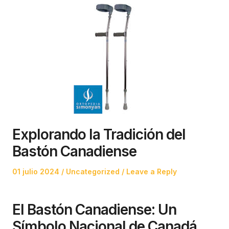
Explorando la Tradición del
Bastón Canadiense
Posted
Posted
01 julio 2024
Uncategorized
Leave a Reply
on
in
El Bastón Canadiense: Un
Símbolo Nacional de Canadá