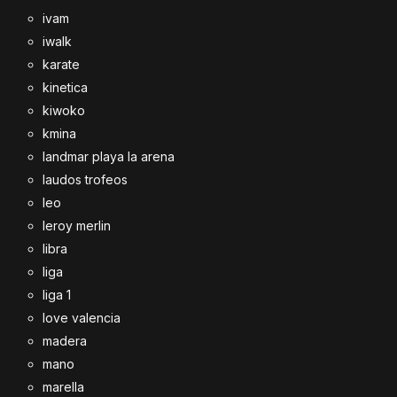
ivam
iwalk
karate
kinetica
kiwoko
kmina
landmar playa la arena
laudos trofeos
leo
leroy merlin
libra
liga
liga 1
love valencia
madera
mano
marella