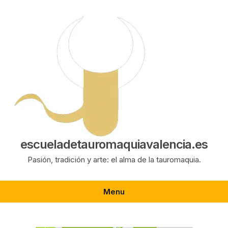
Saltar
al
contenido
escueladetauromaquiavalencia.es
Pasión, tradición y arte: el alma de la tauromaquia.
Menu