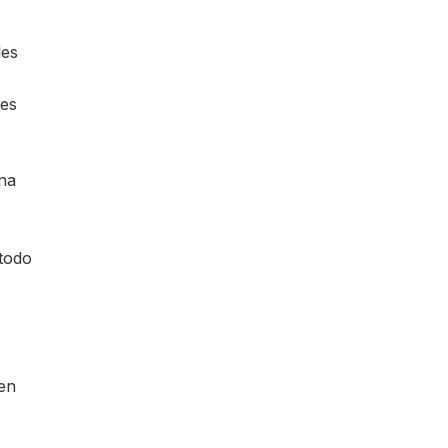
les
nes
na
 todo
 en