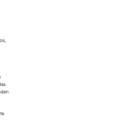
os,
e
las
edan
te