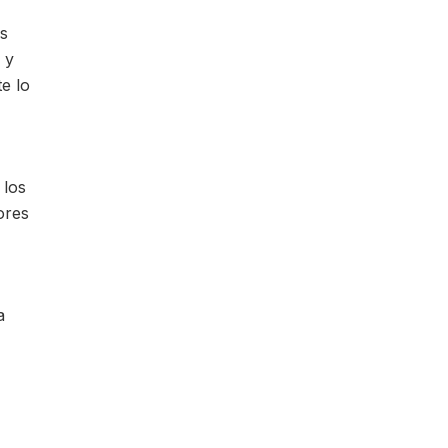
s
 y
e lo
 los
ores
a