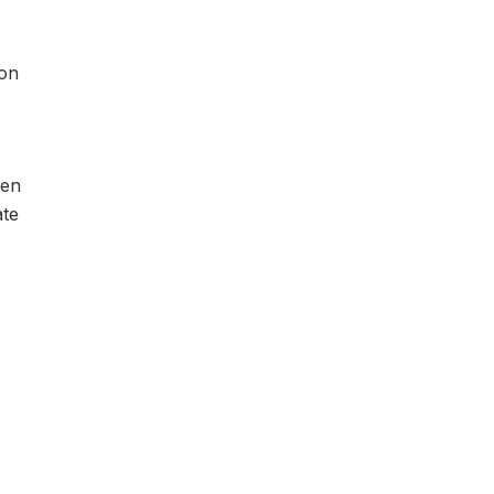
con
 en
ate