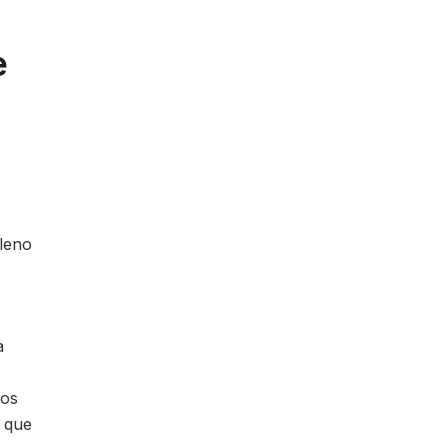
e
pleno
a
los
n que