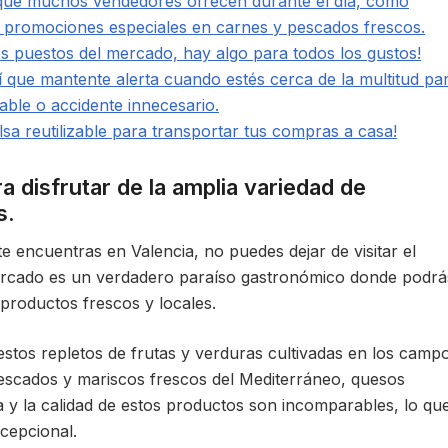
 que muchos vendedores ofrecen durante el día, como
o promociones especiales en carnes y pescados frescos.
os puestos del mercado, hay algo para todos los gustos!
í que mantente alerta cuando estés cerca de la multitud pa
dable o accidente innecesario.
lsa reutilizable para transportar tus compras a casa!
a disfrutar de la amplia variedad de
s.
e encuentras en Valencia, no puedes dejar de visitar el
rcado es un verdadero paraíso gastronómico donde podrá
 productos frescos y locales.
tos repletos de frutas y verduras cultivadas en los camp
 pescados y mariscos frescos del Mediterráneo, quesos
 y la calidad de estos productos son incomparables, lo qu
xcepcional.