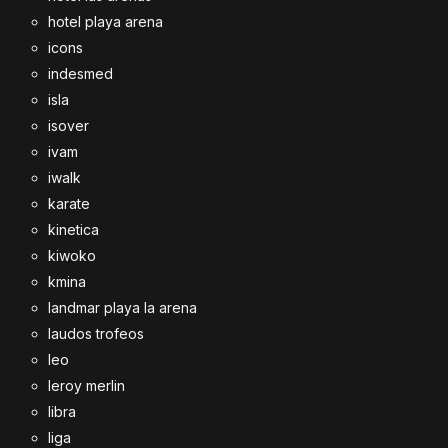
hotel playa arena
icons
indesmed
isla
isover
ivam
iwalk
karate
kinetica
kiwoko
kmina
landmar playa la arena
laudos trofeos
leo
leroy merlin
libra
liga