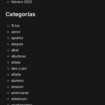
febrero 2023
Categorías
15 km
aenor
ajedrez
alaquas
albal
albuferas
aldaia
alex y javi
alfafar
aluminio
amazon
americanas
antebrazo
apartamentos