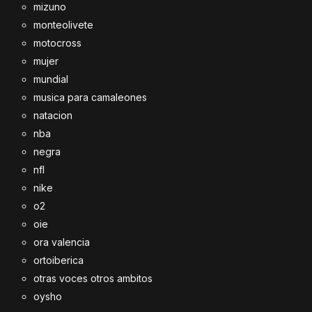
mizuno
monteolivete
motocross
mujer
mundial
musica para camaleones
natacion
nba
negra
nfl
nike
o2
oie
ora valencia
ortoiberica
otras voces otros ambitos
oysho