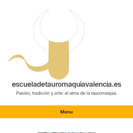
Saltar
al
contenido
escueladetauromaquiavalencia.es
Pasión, tradición y arte: el alma de la tauromaquia.
Menu