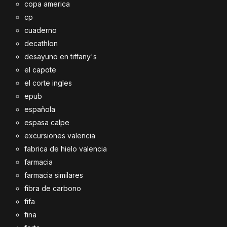
copa america
cp
cuaderno
decathlon
desayuno en tiffany's
el capote
el corte ingles
epub
española
espasa calpe
excursiones valencia
fabrica de hielo valencia
farmacia
farmacia similares
fibra de carbono
fifa
fina