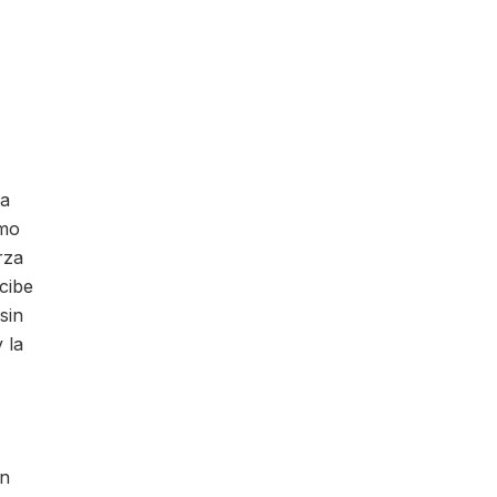
ha
omo
rza
cibe
sin
 la
un