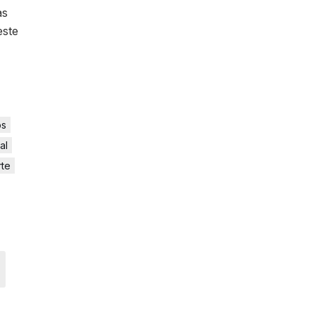
as
este
os
al
rte