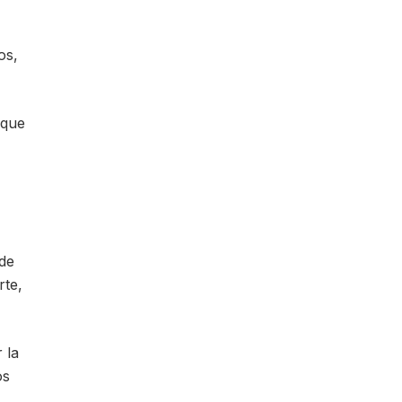
os,
 que
 de
rte,
 la
os