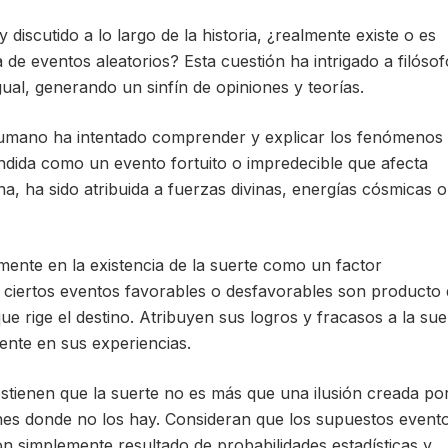
 discutido a lo largo de la historia, ¿realmente existe o es
de eventos aleatorios? Esta cuestión ha intrigado a filósof
ual, generando un sinfín de opiniones y teorías.
humano ha intentado comprender y explicar los fenómenos
ndida como un evento fortuito o impredecible que afecta
a, ha sido atribuida a fuerzas divinas, energías cósmicas o
mente en la existencia de la suerte como un factor
, ciertos eventos favorables o desfavorables son producto
que rige el destino. Atribuyen sus logros y fracasos a la sue
nte en sus experiencias.
ostienen que la suerte no es más que una ilusión creada por
s donde no los hay. Consideran que los supuestos event
 simplemente resultado de probabilidades estadísticas y