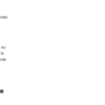
iendo
a su
 lo
tras
te