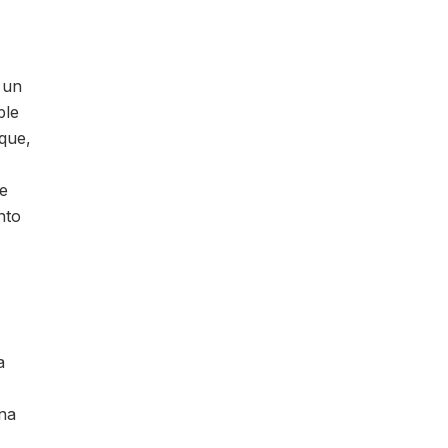
 un
ble
que,
ue
nto
a
una