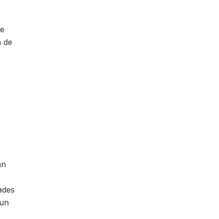
ue
n de
an
ades
 un