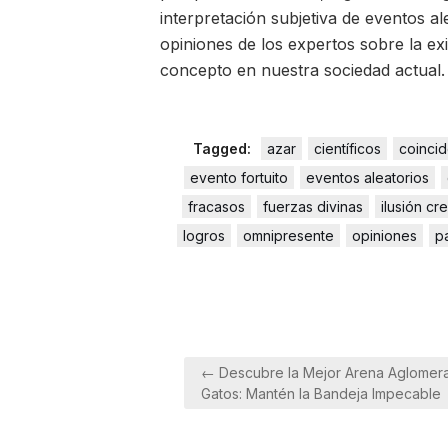
interpretación subjetiva de eventos ale
opiniones de los expertos sobre la exi
concepto en nuestra sociedad actual.
Tagged:
azar
científicos
coincid
evento fortuito
eventos aleatorios
fracasos
fuerzas divinas
ilusión c
logros
omnipresente
opiniones
p
Navegación
← Descubre la Mejor Arena Aglomera
de
Gatos: Mantén la Bandeja Impecable
entradas