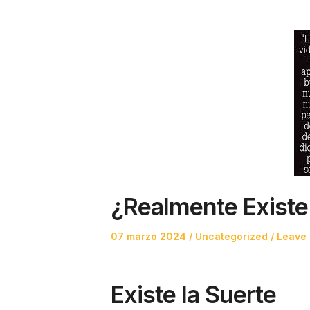
¿Realmente Existe
Posted
Posted
07 marzo 2024
Uncategorized
Leave 
on
in
Existe la Suerte