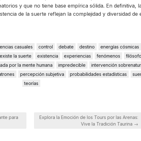
atorios y que no tiene base empírica sólida. En definitiva, l
stencia de la suerte reflejan la complejidad y diversidad de 
encias casuales
control
debate
destino
energías cósmicas
existe la suerte
existencia
experiencias
fenómenos
filósof
reada por la mente humana
impredecible
intervención sobrenatur
atrones
percepción subjetiva
probabilidades estadísticas
sue
teorías
nte para
Explora la Emoción de los Tours por las Arenas:
Vive la Tradición Taurina →